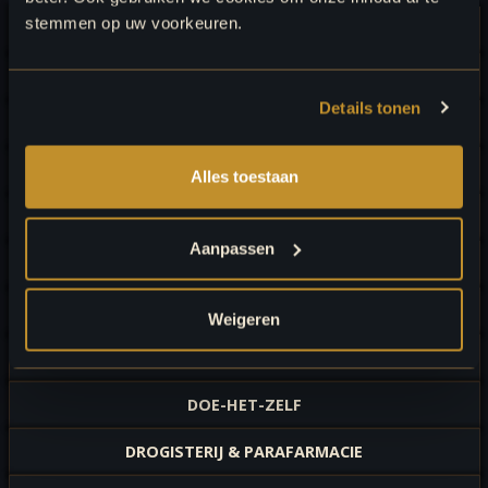
stemmen op uw voorkeuren.
HOORCENTRA
BABY & KIND
Details tonen
BADKAMERS
BOEK & CADEAU
Alles toestaan
BUURTSUPER
Aanpassen
CONSUMENTENELEKTRONICA
DAMESMODE
Weigeren
DIERENSPECIAALZAKEN
DOE-HET-ZELF
DROGISTERIJ & PARAFARMACIE