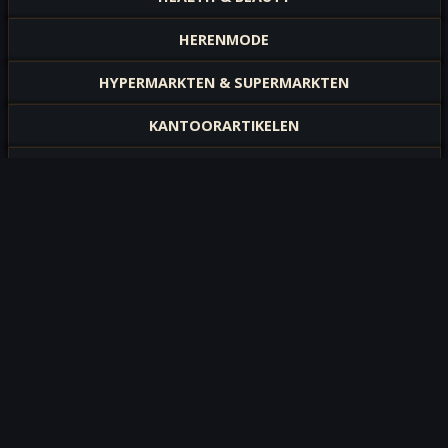
HERENMODE
HYPERMARKTEN & SUPERMARKTEN
KANTOORARTIKELEN
LINGERIE & ONDERMODE
OPTICIEN
PARFUMERIE
SCHOENEN
SLAPEN
SPEELGOED & GAMES
SPORT & OUTDOOR