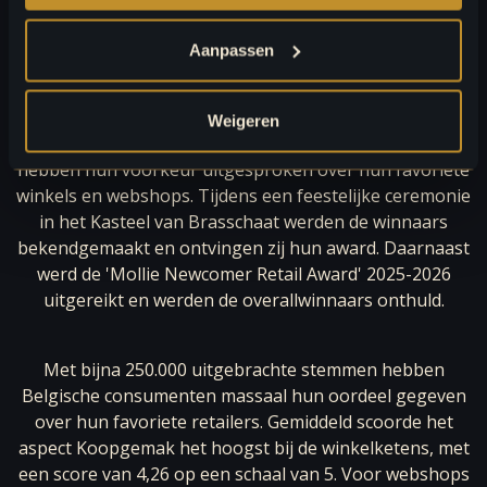
Aanpassen
Brasschaat, 2 oktober 2025 - De winnaars van de
publieksprijzen 'Mollie Beste Winkelketen van België'
2025-2026 en 'Mollie Webshop Awards Belgium' 2025-
Weigeren
2026 zijn bekend. Meer dan 145.000 consumenten
hebben hun voorkeur uitgesproken over hun favoriete
winkels en webshops. Tijdens een feestelijke ceremonie
in het Kasteel van Brasschaat werden de winnaars
bekendgemaakt en ontvingen zij hun award. Daarnaast
werd de 'Mollie Newcomer Retail Award' 2025-2026
uitgereikt en werden de overallwinnaars onthuld.
Met bijna 250.000 uitgebrachte stemmen hebben
Belgische consumenten massaal hun oordeel gegeven
over hun favoriete retailers. Gemiddeld scoorde het
aspect Koopgemak het hoogst bij de winkelketens, met
een score van 4,26 op een schaal van 5. Voor webshops