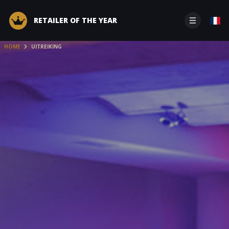
RETAILER OF THE YEAR
HOME
UITREIKING